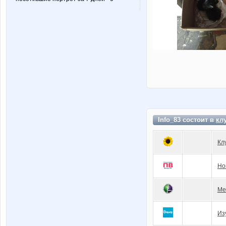
Info_83 состоит в
кл
Кл
Но
Ме
Из