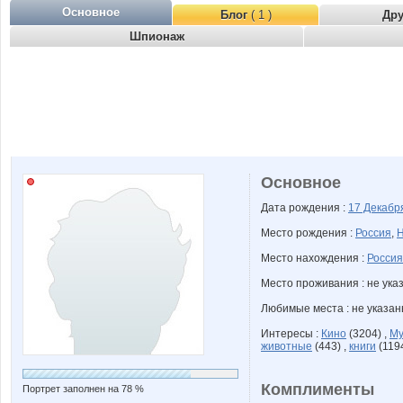
Основное
Блог
( 1 )
Др
Шпионаж
Основное
Дата рождения :
17 Декаб
Место рождения :
Россия
,
Н
Место нахождения :
Россия
Место проживания : не ука
Любимые места : не указа
Интересы :
Кино
(3204) ,
Му
животные
(443) ,
книги
(119
Комплименты
Портрет заполнен на 78 %