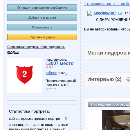
1 комплиментов в гостевой 
Отправить приватное сообщение
Angelina2307
17.
Добавить в друзья
С ДНЁМ РОЖДЕНИЯ!
Игнорировать
Вы не авторизованы! Чтоб
Сделать подарок
Совместная покупка: сбор предоплаты,
Метки лидеров
раздачи
популярность:
13007 место
-10 ↓
рейтинг
2082
?
Интервью (2)
Привилегированный
пользователь
2
уровня
Последние
фотогра
Статистика портрета:
сейчас просматривают портрет - 0
зарегистрированные пользователи
посетившие портрет за 7 дней - 0